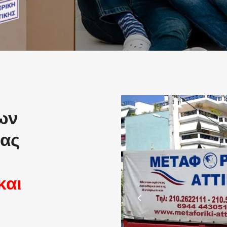
ων
σας
και