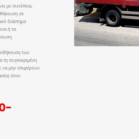
ει με συνέπεια,
οθήκευση σε
ικό διάστημα
ενα ή τα
κευση.
αποθήκευση των
ια τη συγκεκριμένη
ε να μην επιφέρουν
ασία) στον
10-