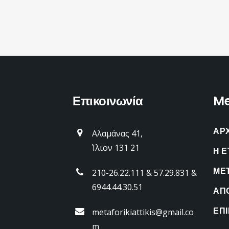
Επικοινωνία
M
ΑΡ
Αλαμάνας 41,
Ίλιον 131 21
H Ε
ΜΕ
210-26.22.111 & 57.29.831 &
6944.44.30.51
ΑΠ
ΕΠΙ
metaforikiattikis@gmail.co
m