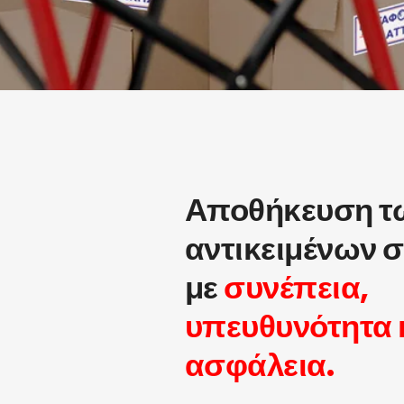
Αποθήκευση τ
αντικειμένων 
με
συνέπεια,
υπευθυνότητα 
ασφάλεια.