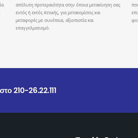
ία
απόλυτη προτεραιότητα στην όποια μετακίνηση σας
πο
ι
εντός ή εκτός Αττικής, για μετακομίσεις και
επι
μεταφορές με συνέπεια, αξιοπιστία και
φοι
επαγγελματισμό.
το 210-26.22.111