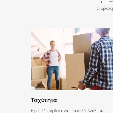
Η 30ετ
γνωρίζουμ
Ταχύτητα
Η μετακόμιση δεν είναι κάτι απλό. Αντίθετα,