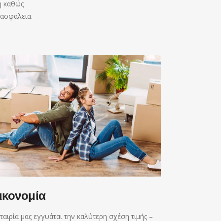
η καθώς
 ασφάλεια.
ικονομία
ταιρία μας εγγυάται την καλύτερη σχέση τιμής –