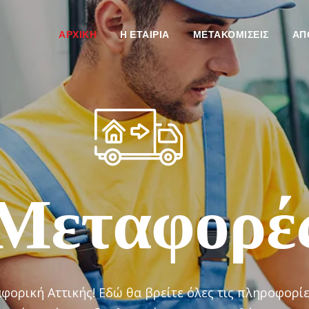
ΑΡΧΙΚΗ
H ΕΤΑΙΡΙΑ
ΜΕΤΑΚΟΜΙΣΕΙΣ
ΑΠ
Μεταφορέ
ορική Αττικής! Εδώ θα βρείτε όλες τις πληροφορίε